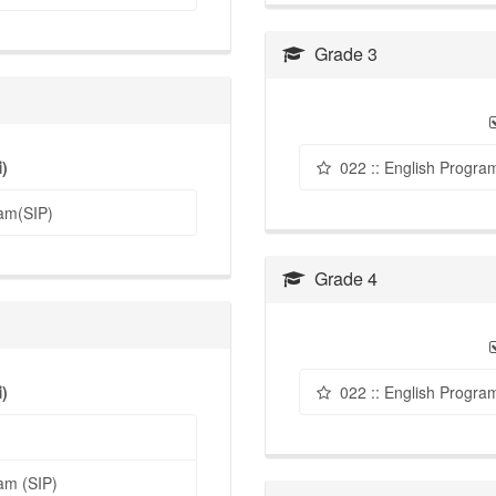
Grade 3
่)
022 :: English Progra
am(SIP)
Grade 4
่)
022 :: English Progra
am (SIP)