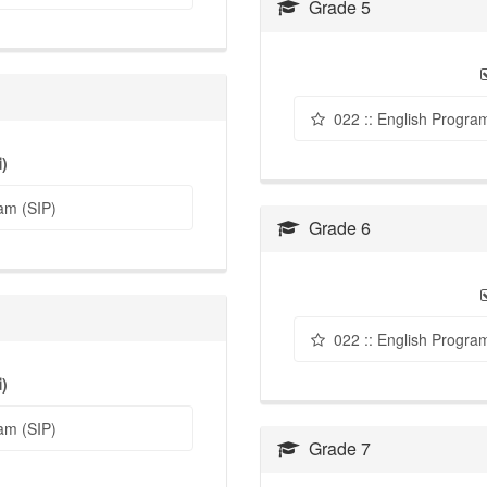
Grade 5
022 :: English Progra
่)
am (SIP)
Grade 6
022 :: English Progra
่)
am (SIP)
Grade 7