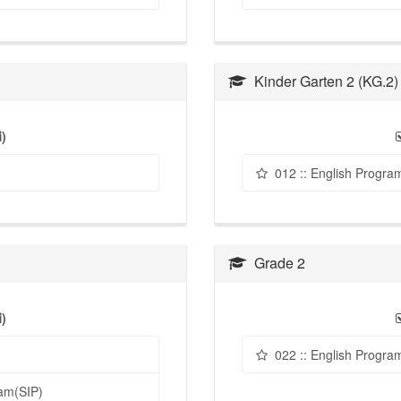
Kinder Garten 2 (KG.2)
่)
012 :: English Progra
Grade 2
่)
022 :: English Progra
am(SIP)